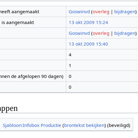
 heeft aangemaakt
Goswinvd
(
overleg
|
bijdragen
)
 is aangemaakt
13 okt 2009 15:24
Goswinvd
(
overleg
|
bijdragen
)
13 okt 2009 15:40
4
1
nnen de afgelopen 90 dagen)
0
0
appen
Sjabloon:Infobox Productie
(
brontekst bekijken
) (beveiligd)