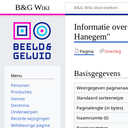
B&G Wiki
Informatie ove
Hanegem"
Pagina
Overleg
Basisgegevens
Menu
Personen
Weergegeven paginana
Producties
Standaard sorteerwijze
Genres
Decennia
Paginalengte (in bytes)
Onderwerpen
Naamruimte-ID
Recente wijzigingen
Willekeurige pagina
Paginanummer