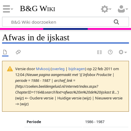
B&G Wiki
Afwas in de ijskast
Versie door
Mvkooij
(
overleg
|
bijdragen
)
op 22 feb 2011 om
12:04
(Nieuwe pagina aangemaakt met '{{ Infobox Productie |
periode = 1986 - 1987 | archief_link =
[http://zoeken.beeldengeluid.nl/internet/index.aspx?
ChapterID=1164&searchText=afwas%20in%20de%20ijskast B...')
(wijz) ← Oudere versie | Huidige versie (wijz) | Nieuwere versie
→ (wijz)
Periode
1986 - 1987