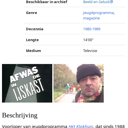
Beschikbaar in archief
Beeld en Geluid
Genre
Jeugdprogramma
,
magazine
Decennia
1980-1989
Lengte
14'00"
Medium
Televisie
Beschrijving
Voorloper van jeugdprogramma
Het Klokhuis
, dat sinds 1988