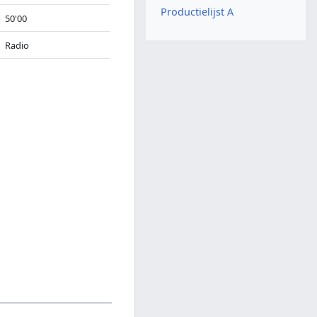
Productielijst A
50'00
Radio