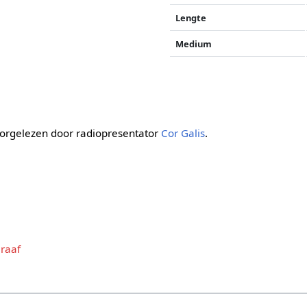
Lengte
Medium
oorgelezen door radiopresentator
Cor Galis
.
Graaf