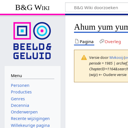
B&G Wiki
Ahum yum yu
Pagina
Overleg
Versie door
Mvkooij
(
o
periode = 1985 | archief_
ChapterID=1164&search
(wijz) ← Oudere versie 
Menu
Personen
Producties
Genres
Decennia
Onderwerpen
Recente wijzigingen
Willekeurige pagina