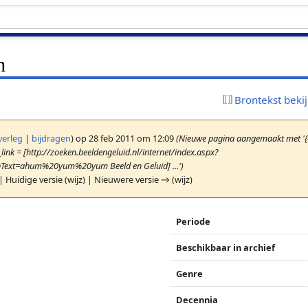
m
Brontekst beki
verleg
|
bijdragen
)
op 28 feb 2011 om 12:09
(Nieuwe pagina aangemaakt met '{{
link = [http://zoeken.beeldengeluid.nl/internet/index.aspx?
Text=ahum%20yum%20yum Beeld en Geluid] ...')
| Huidige versie (wijz) | Nieuwere versie → (wijz)
Periode
Beschikbaar in archief
Genre
Decennia