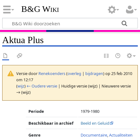
B&G Wiki
Aktua Plus
Versie door
Renekoenders
(
overleg
|
bijdragen
)
op 25 feb 2010
om 12:17
(
wijz
)
← Oudere versie
| Huidige versie (wijz) | Nieuwere versie
→ (wijz)
Periode
1979-1980
Beschikbaar in archief
Beeld en Geluid
Genre
Documentaire
,
Actualiteiten