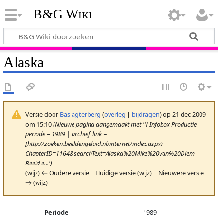
B&G Wiki
Alaska
Versie door
Bas agterberg
(
overleg
|
bijdragen
)
op 21 dec 2009
om 15:10
(Nieuwe pagina aangemaakt met '{{ Infobox Productie |
periode = 1989 | archief_link =
[http://zoeken.beeldengeluid.nl/internet/index.aspx?
ChapterID=1164&searchText=Alaska%20Mike%20van%20Diem
Beeld e...')
(wijz) ← Oudere versie | Huidige versie (wijz) | Nieuwere versie
→ (wijz)
Periode
1989