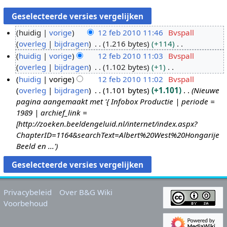
huidig
vorige
12 feb 2010 11:46
Bvspall
overleg
bijdragen
1.216 bytes
+114
1
G
huidig
vorige
12 feb 2010 11:03
Bvspall
2
e
overleg
bijdragen
1.102 bytes
+1
f
e
G
huidig
vorige
12 feb 2010 11:02
Bvspall
e
n
e
overleg
bijdragen
1.101 bytes
+1.101
Nieuwe
b
b
e
pagina aangemaakt met '{ Infobox Productie | periode =
2
e
n
1989 | archief_link =
0
w
b
[http://zoeken.beeldengeluid.nl/internet/index.aspx?
1
e
e
ChapterID=1164&searchText=Albert%20West%20Hongarije
0
r
w
Beeld en ...'
k
e
i
r
n
k
g
i
Privacybeleid
Over B&G Wiki
s
n
Voorbehoud
s
g
a
s