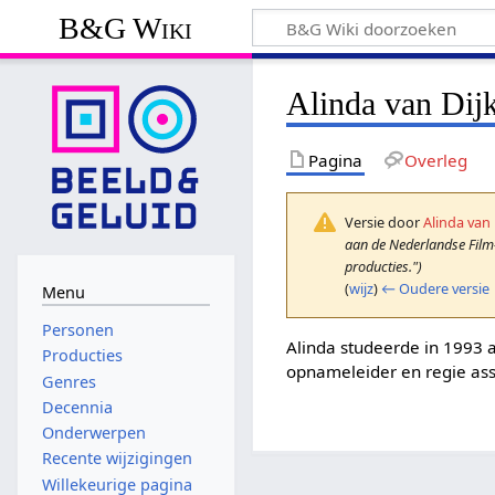
B&G Wiki
Alinda van Dij
Pagina
Overleg
Versie door
Alinda van 
aan de Nederlandse Film-
producties.")
(
wijz
)
← Oudere versie
Menu
Personen
Alinda studeerde in 1993 
Producties
opnameleider en regie ass
Genres
Decennia
Onderwerpen
Recente wijzigingen
Willekeurige pagina