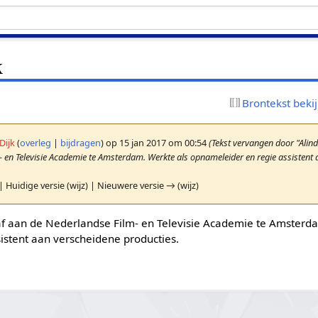
k
Brontekst beki
Dijk
(
overleg
|
bijdragen
)
op 15 jan 2017 om 00:54
(Tekst vervangen door "Alin
 en Televisie Academie te Amsterdam. Werkte als opnameleider en regie assistent
| Huidige versie (wijz) | Nieuwere versie → (wijz)
af aan de Nederlandse Film- en Televisie Academie te Amsterd
istent aan verscheidene producties.