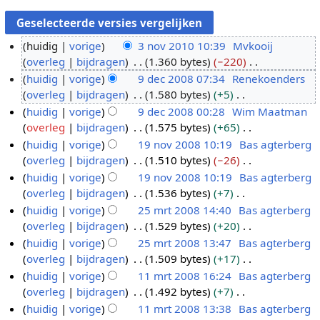
huidig
vorige
3 nov 2010 10:39
Mvkooij
overleg
bijdragen
1.360 bytes
−220
3
G
huidig
vorige
9 dec 2008 07:34
Renekoenders
n
e
overleg
bijdragen
1.580 bytes
+5
o
9
e
G
huidig
vorige
9 dec 2008 00:28
Wim Maatman
v
d
n
e
overleg
bijdragen
1.575 bytes
+65
2
e
b
e
G
huidig
vorige
19 nov 2008 10:19
Bas agterberg
0
c
e
n
e
overleg
bijdragen
1.510 bytes
−26
1
2
1
w
b
e
G
huidig
vorige
19 nov 2008 10:19
Bas agterberg
0
0
9
e
e
n
e
overleg
bijdragen
1.536 bytes
+7
0
n
r
w
b
e
G
huidig
vorige
25 mrt 2008 14:40
Bas agterberg
8
o
k
e
e
n
e
overleg
bijdragen
1.529 bytes
+20
v
2
i
r
w
b
e
G
huidig
vorige
25 mrt 2008 13:47
Bas agterberg
2
5
n
k
e
e
n
e
overleg
bijdragen
1.509 bytes
+17
0
m
g
i
r
w
b
e
G
huidig
vorige
11 mrt 2008 16:24
Bas agterberg
0
r
s
n
k
e
e
n
e
overleg
bijdragen
1.492 bytes
+7
8
t
1
s
g
i
r
w
b
e
G
huidig
vorige
11 mrt 2008 13:38
Bas agterberg
2
1
a
s
n
k
e
e