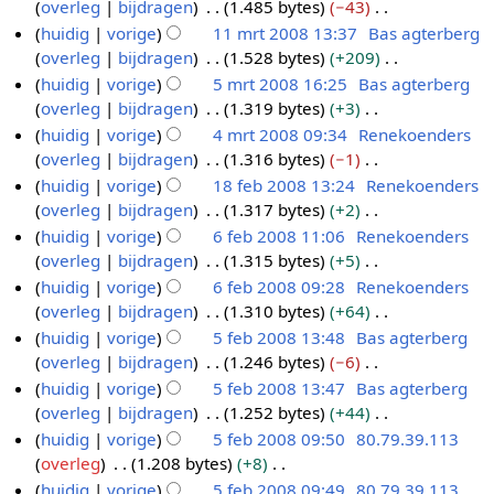
n
e
overleg
bijdragen
1.485 bytes
−43
0
m
m
s
g
i
r
w
b
e
G
huidig
vorige
11 mrt 2008 13:37
Bas agterberg
0
r
e
a
s
n
k
e
e
n
e
overleg
bijdragen
1.528 bytes
+209
8
t
n
m
s
g
i
r
w
b
e
G
huidig
vorige
5 mrt 2008 16:25
Bas agterberg
2
v
e
a
s
n
k
e
e
n
e
overleg
bijdragen
1.319 bytes
+3
a
0
5
n
m
s
g
i
r
w
b
e
G
t
huidig
vorige
4 mrt 2008 09:34
Renekoenders
0
m
v
e
a
s
n
k
e
e
n
e
t
overleg
bijdragen
1.316 bytes
−1
a
8
r
4
n
m
s
g
i
r
w
b
e
i
G
t
huidig
vorige
18 feb 2008 13:24
Renekoenders
t
m
v
e
a
s
n
k
e
e
n
n
e
t
overleg
bijdragen
1.317 bytes
+2
a
2
r
1
n
m
s
g
i
r
w
b
g
e
i
G
t
huidig
vorige
6 feb 2008 11:06
Renekoenders
0
t
8
v
e
a
s
n
k
e
e
n
n
e
t
overleg
bijdragen
1.315 bytes
+5
a
0
2
f
6
n
m
s
g
i
r
w
b
g
e
i
G
t
huidig
vorige
6 feb 2008 09:28
Renekoenders
8
0
e
f
v
e
a
s
n
k
e
e
n
n
e
t
overleg
bijdragen
1.310 bytes
+64
a
0
b
e
n
m
s
g
i
r
w
b
g
e
i
G
t
huidig
vorige
5 feb 2008 13:48
Bas agterberg
8
2
b
v
e
a
s
n
k
e
e
n
n
e
t
overleg
bijdragen
1.246 bytes
−6
a
0
2
5
n
m
s
g
i
r
w
b
g
e
i
G
t
huidig
vorige
5 feb 2008 13:47
Bas agterberg
0
0
f
v
e
a
s
n
k
e
e
n
n
e
t
overleg
bijdragen
1.252 bytes
+44
a
8
0
e
n
m
s
g
i
r
w
b
g
e
i
G
t
huidig
vorige
5 feb 2008 09:50
80.79.39.113
8
b
v
e
a
s
n
k
e
e
n
n
e
t
overleg
1.208 bytes
+8
a
2
n
m
s
g
i
r
w
b
g
e
i
G
t
huidig
vorige
5 feb 2008 09:49
80.79.39.113
0
v
e