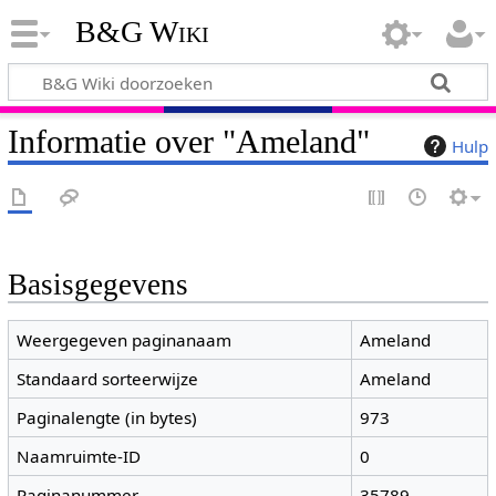
B&G Wiki
Informatie over "Ameland"
Hulp
Basisgegevens
Weergegeven paginanaam
Ameland
Standaard sorteerwijze
Ameland
Paginalengte (in bytes)
973
Naamruimte-ID
0
Paginanummer
35789