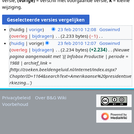
versie,
(vorige)
= verschil met voorgaande versie,
k
= kleine
wijziging.
huidig
vorige
23 feb 2010 12:08
Goswinvd
overleg
bijdragen
2.233 bytes
−1
2
G
huidig
vorige
23 feb 2010 12:07
Goswinvd
3
e
overleg
bijdragen
2.234 bytes
+2.234
Nieuwe
f
e
pagina aangemaakt met '{{ Infobox Productie | periode =
e
n
1988 | archief_link =
b
b
[http://zoeken.beeldengeluid.nl/internet/index.aspx?
2
e
ChapterID=1164&searchText=Amerikaanse%20presidentsve
0
w
rkiezing...'
1
e
0
r
Privacybeleid
Over B&G Wiki
k
Voorbehoud
i
n
g
s