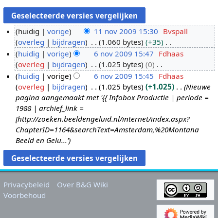
huidig
vorige
11 nov 2009 15:30
Bvspall
overleg
bijdragen
1.060 bytes
+35
1
G
huidig
vorige
6 nov 2009 15:47
Fdhaas
1
e
overleg
bijdragen
1.025 bytes
0
n
6
e
G
huidig
vorige
6 nov 2009 15:45
Fdhaas
o
n
n
e
overleg
bijdragen
1.025 bytes
+1.025
Nieuwe
v
o
b
e
pagina aangemaakt met '{{ Infobox Productie | periode =
2
v
e
n
1988 | archief_link =
0
2
w
b
[http://zoeken.beeldengeluid.nl/internet/index.aspx?
0
0
e
e
ChapterID=1164&searchText=Amsterdam,%20Montana
9
0
r
w
Beeld en Gelu...'
9
k
e
i
r
n
k
g
i
Privacybeleid
Over B&G Wiki
s
n
Voorbehoud
s
g
a
s