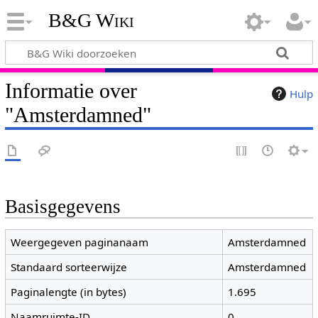
B&G Wiki
Informatie over
Hulp
"Amsterdamned"
Basisgegevens
Weergegeven paginanaam
Amsterdamned
Standaard sorteerwijze
Amsterdamned
Paginalengte (in bytes)
1.695
Naamruimte-ID
0