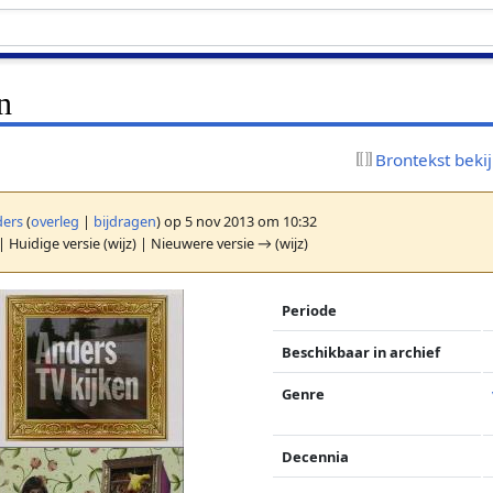
n
Brontekst beki
ers
(
overleg
|
bijdragen
)
op 5 nov 2013 om 10:32
| Huidige versie (wijz) | Nieuwere versie → (wijz)
Periode
Beschikbaar in archief
Genre
Decennia