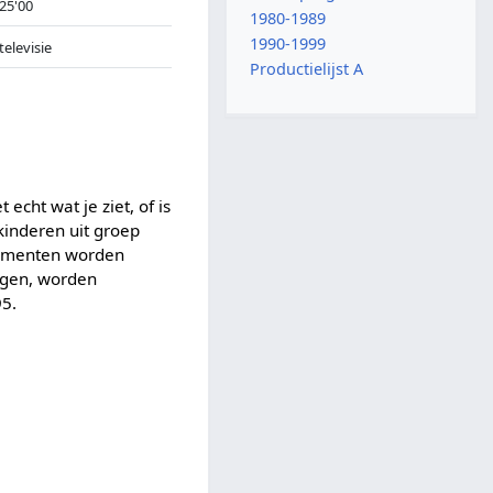
25'00
1980-1989
1990-1999
televisie
Productielijst A
echt wat je ziet, of is
kinderen uit groep
ragmenten worden
engen, worden
95.