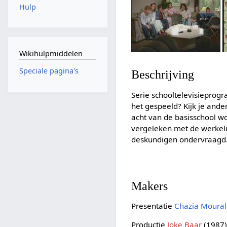
Hulp
Wikihulpmiddelen
Speciale pagina's
Beschrijving
Serie schooltelevisieprogra
het gespeeld? Kijk je and
acht van de basisschool w
vergeleken met de werkeli
deskundigen ondervraagd. 
Makers
Presentatie
Chazia Moural
Productie
Joke Baar
(1987