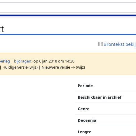
t
Brontekst beki
verleg
|
bijdragen
)
op 6 jan 2010 om 14:30
| Huidige versie (wijz) | Nieuwere versie → (wijz)
Periode
Beschikbaar in archief
Genre
Decennia
Lengte