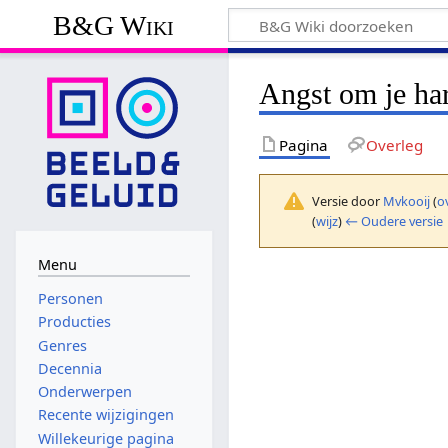
B&G Wiki
Angst om je har
Pagina
Overleg
Versie door
Mvkooij
(
o
(
wijz
)
← Oudere versie
Menu
Personen
Producties
Genres
Decennia
Onderwerpen
Recente wijzigingen
Willekeurige pagina