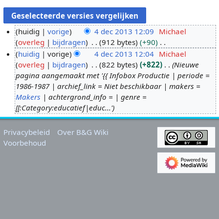
huidig
vorige
4 dec 2013 12:09
Michael
overleg
bijdragen
912 bytes
+90
4
G
huidig
vorige
4 dec 2013 12:04
Michael
d
e
overleg
bijdragen
822 bytes
+822
Nieuwe
e
e
pagina aangemaakt met '{{ Infobox Productie | periode =
c
n
1986-1987 | archief_link = Niet beschikbaar | makers =
2
b
Makers
| achtergrond_info = | genre =
0
e
[[:Category:educatief|educ...'
1
w
3
e
Privacybeleid
Over B&G Wiki
r
Voorbehoud
k
i
n
g
s
s
a