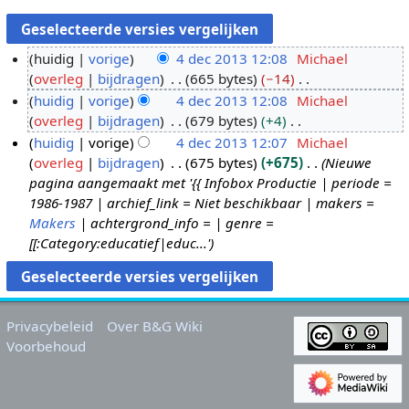
huidig
vorige
4 dec 2013 12:08
Michael
overleg
bijdragen
665 bytes
−14
4
G
huidig
vorige
4 dec 2013 12:08
Michael
d
e
overleg
bijdragen
679 bytes
+4
e
e
G
huidig
vorige
4 dec 2013 12:07
Michael
c
n
e
overleg
bijdragen
675 bytes
+675
Nieuwe
2
b
e
pagina aangemaakt met '{{ Infobox Productie | periode =
0
e
n
1986-1987 | archief_link = Niet beschikbaar | makers =
1
w
b
Makers
| achtergrond_info = | genre =
3
e
e
[[:Category:educatief|educ...'
r
w
k
e
i
r
n
k
Privacybeleid
Over B&G Wiki
g
i
Voorbehoud
s
n
s
g
a
s