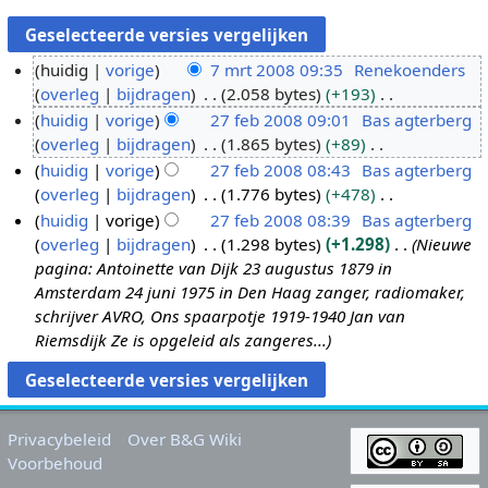
huidig
vorige
7 mrt 2008 09:35
Renekoenders
overleg
bijdragen
2.058 bytes
+193
7
G
huidig
vorige
27 feb 2008 09:01
Bas agterberg
m
e
overleg
bijdragen
1.865 bytes
+89
r
2
e
G
huidig
vorige
27 feb 2008 08:43
Bas agterberg
t
7
n
e
overleg
bijdragen
1.776 bytes
+478
2
f
b
e
G
huidig
vorige
27 feb 2008 08:39
Bas agterberg
0
e
e
n
e
overleg
bijdragen
1.298 bytes
+1.298
Nieuwe
0
b
w
b
e
pagina: Antoinette van Dijk 23 augustus 1879 in
8
2
e
e
n
Amsterdam 24 juni 1975 in Den Haag zanger, radiomaker,
0
r
w
b
schrijver AVRO, Ons spaarpotje 1919-1940 Jan van
0
k
e
e
Riemsdijk Ze is opgeleid als zangeres...
8
i
r
w
n
k
e
g
i
r
s
n
k
Privacybeleid
Over B&G Wiki
s
g
i
Voorbehoud
a
s
n