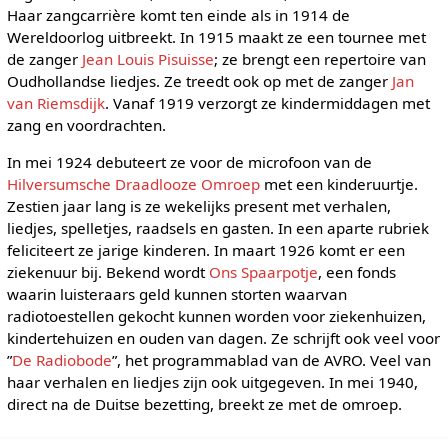
Haar zangcarrière komt ten einde als in 1914 de
Wereldoorlog uitbreekt. In 1915 maakt ze een tournee met
de zanger
Jean Louis Pisuisse
; ze brengt een repertoire van
Oudhollandse liedjes. Ze treedt ook op met de zanger
Jan
van Riemsdijk
. Vanaf 1919 verzorgt ze kindermiddagen met
zang en voordrachten.
In mei 1924 debuteert ze voor de microfoon van de
Hilversumsche Draadlooze Omroep
met een kinderuurtje.
Zestien jaar lang is ze wekelijks present met verhalen,
liedjes, spelletjes, raadsels en gasten. In een aparte rubriek
feliciteert ze jarige kinderen. In maart 1926 komt er een
ziekenuur bij. Bekend wordt
Ons Spaarpotje
, een fonds
waarin luisteraars geld kunnen storten waarvan
radiotoestellen gekocht kunnen worden voor ziekenhuizen,
kindertehuizen en ouden van dagen. Ze schrijft ook veel voor
”
De Radiobode
”, het programmablad van de AVRO. Veel van
haar verhalen en liedjes zijn ook uitgegeven. In mei 1940,
direct na de Duitse bezetting, breekt ze met de omroep.