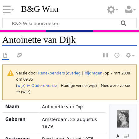
B&G Wiki
Antoinette van Dijk
Versie door
Renekoenders
(
overleg
|
bijdragen
)
op 7 mrt 2008
om 09:35
(
wijz
)
← Oudere versie
| Huidige versie (wijz) | Nieuwere versie
→ (wijz)
Naam
Antoinette van Dijk
Geboren
Amsterdam, 23 augustus
1879
A
Gestorven
Den Haag, 24 juni 1975