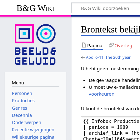
B&G Wiki
Brontekst bekij
Pagina
Overleg
←
Apollo-11: The 20th year
U hebt geen toestemming 
De gevraagde handelin
Menu
U moet uw e-mailadres 
Personen
voorkeuren
.
Producties
Genres
U kunt de brontekst van d
Decennia
Onderwerpen
Recente wijzigingen
Willekeurige pagina