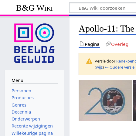
B&G Wiki
Apollo-11: The
Pagina
Overleg
Versie door
Renekoend
(
wijz
)
← Oudere versie
Menu
Personen
Producties
Genres
Decennia
Onderwerpen
Recente wijzigingen
Willekeurige pagina