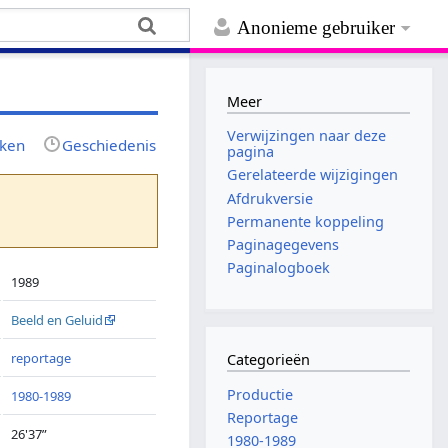
Anonieme gebruiker
Meer
Verwijzingen naar deze
jken
Geschiedenis
pagina
Gerelateerde wijzigingen
Afdrukversie
Permanente koppeling
Paginagegevens
Paginalogboek
1989
Beeld en Geluid
reportage
Categorieën
Productie
1980-1989
Reportage
26'37”
1980-1989