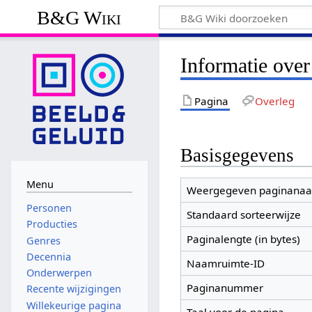
B&G Wiki
Informatie over
Pagina
Overleg
Basisgegevens
Menu
Weergegeven paginana
Personen
Standaard sorteerwijze
Producties
Paginalengte (in bytes)
Genres
Decennia
Naamruimte-ID
Onderwerpen
Paginanummer
Recente wijzigingen
Willekeurige pagina