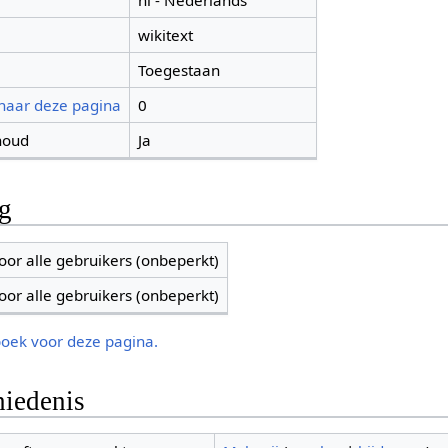
nl - Nederlands
wikitext
Toegestaan
 naar deze pagina
0
houd
Ja
ng
oor alle gebruikers (onbeperkt)
oor alle gebruikers (onbeperkt)
boek voor deze pagina.
iedenis