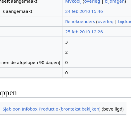
 heeft aangemaakt
Mvkooij
(
overleg
|
bijdragen
)
 is aangemaakt
24 feb 2010 15:46
Renekoenders
(
overleg
|
bijdr
25 feb 2010 12:26
3
2
nnen de afgelopen 90 dagen)
0
0
appen
Sjabloon:Infobox Productie
(
brontekst bekijken
) (beveiligd)