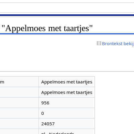
 "Appelmoes met taartjes"
Brontekst beki
am
Appelmoes met taartjes
Appelmoes met taartjes
956
0
24057