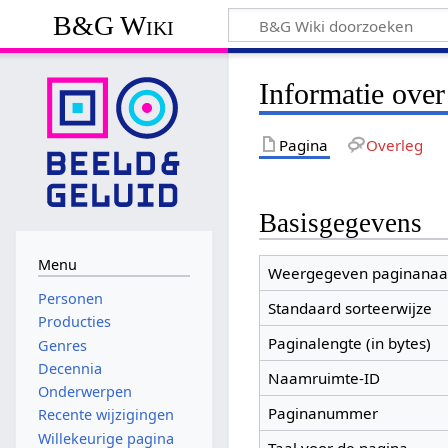
B&G Wiki
Informatie ove
Pagina
Overleg
Basisgegevens
Menu
Weergegeven paginana
Personen
Standaard sorteerwijze
Producties
Paginalengte (in bytes)
Genres
Decennia
Naamruimte-ID
Onderwerpen
Paginanummer
Recente wijzigingen
Willekeurige pagina