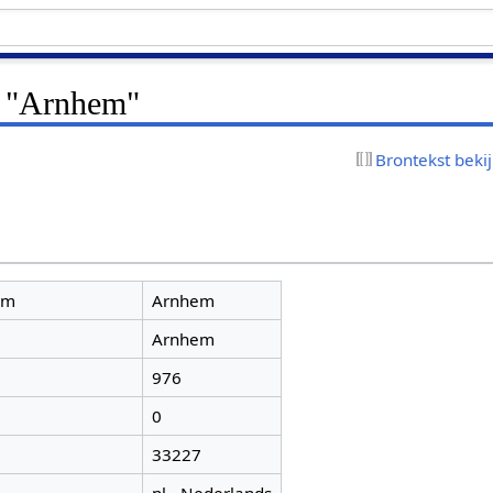
r "Arnhem"
Brontekst beki
am
Arnhem
Arnhem
976
0
33227