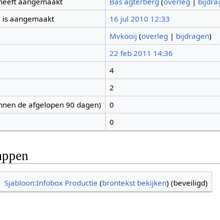
 heeft aangemaakt
Bas agterberg
(
overleg
|
bijdr
 is aangemaakt
16 jul 2010 12:33
Mvkooij
(
overleg
|
bijdragen
)
22 feb 2011 14:36
4
2
nnen de afgelopen 90 dagen)
0
0
appen
Sjabloon:Infobox Productie
(
brontekst bekijken
) (beveiligd)