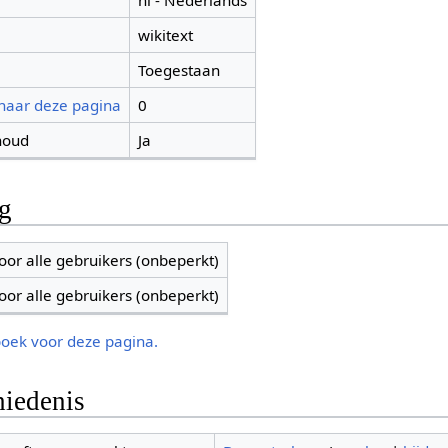
nl - Nederlands
wikitext
Toegestaan
 naar deze pagina
0
houd
Ja
ng
oor alle gebruikers (onbeperkt)
oor alle gebruikers (onbeperkt)
boek voor deze pagina.
iedenis