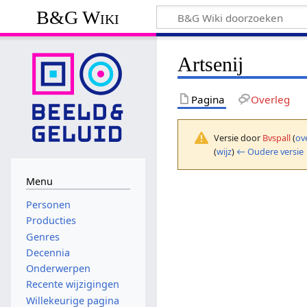
B&G Wiki
Artsenij
Pagina
Overleg
Versie door
Bvspall
(
ov
(
wijz
)
← Oudere versie
Menu
Personen
Producties
Genres
Decennia
Onderwerpen
Recente wijzigingen
Willekeurige pagina