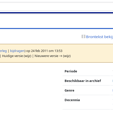
Brontekst beki
erleg
|
bijdragen
)
op 24 feb 2011 om 13:53
| Huidige versie (wijz) | Nieuwere versie → (wijz)
Periode
Beschikbaar in archief
Genre
Decennia