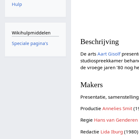
Hulp
Wikihulpmiddelen
Beschrijving
Speciale pagina's
De arts
Aart Gisolf
present
studiospreekkamer behande
de vroege jaren ’80 nog h
Makers
Presentatie, samenstellin
Productie
Annelies Smit
(1
Regie
Hans van Genderen
Redactie
Lida Iburg
(1980)