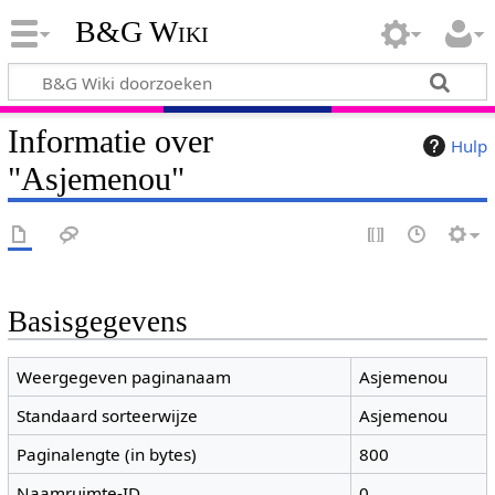
B&G Wiki
Informatie over
Hulp
"Asjemenou"
Basisgegevens
Weergegeven paginanaam
Asjemenou
Standaard sorteerwijze
Asjemenou
Paginalengte (in bytes)
800
Naamruimte-ID
0