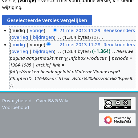
versie,
(vorige)
= verschil met voorgaande versie,
k
= kleine
wijziging.
huidig
vorige
21 mei 2013 11:29
Renekoenders
overleg
bijdragen
1.364 bytes
0
2
G
huidig
vorige
21 mei 2013 11:28
Renekoenders
1
e
overleg
bijdragen
1.364 bytes
+1.364
Nieuwe
m
e
pagina aangemaakt met '{{ Infobox Productie | periode =
e
n
1984-1985 | archief_link =
i
b
[http://zoeken.beeldengeluid.nl/internet/index.aspx?
2
e
ChapterID=1164&searchText=Astor%20Piazzolla%20speelt..
0
w
.'
1
e
3
r
Privacybeleid
Over B&G Wiki
k
Voorbehoud
i
n
g
s