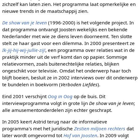
zichzelf kan laten zien. Het programma laat opmerkelijke en
nieuwe trends in de maatschappij zien.
De show van je leven
(1996-2000) is het volgende project. In
dat programma ontvangt Joosten wekelijks een bekende
Nederlander met wie ze diens leven doorneemt. Ten slotte
stelt ze haar gast voor een dilemma. In 2000 presenteert ze
Ik-jij-hij-wij-jullie-zij!
, een programma over relaties wat in de
praktijk minder uit de verf komt dan op papier. Sommige
relatievormen, zoals buitenechtelijke relaties, blijken
ongeschikt voor televisie. Omdat het onderwerp haar toch
blijft boeien, besluit ze in 2002 interviews over dit onderwerp
te bundelen in boekvorm (
Verboden Liefdes
).
Eind 2001 verschijnt
Oog in Oog
op de buis. Dit
interviewprogramma volgt in grote lijn
De show van je leven
;
alle amusementonderdelen zijn echter geschrapt.
In 2005 keert Astrid terug naar de informatieve
programma's met het juridische
Zestien miljoen rechters
dat
later wordt omgevormd tot
Hof van Joosten
. In 2009 volgt