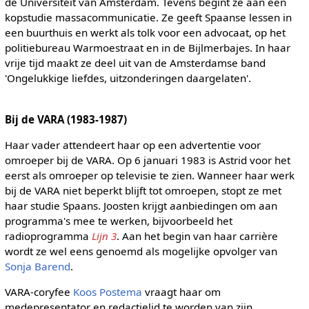
de Universiteit van Amsterdam. Tevens begint ze aan een
kopstudie massacommunicatie. Ze geeft Spaanse lessen in
een buurthuis en werkt als tolk voor een advocaat, op het
politiebureau Warmoestraat en in de Bijlmerbajes. In haar
vrije tijd maakt ze deel uit van de Amsterdamse band
'Ongelukkige liefdes, uitzonderingen daargelaten'.
Bij de VARA (1983-1987)
Haar vader attendeert haar op een advertentie voor
omroeper bij de VARA. Op 6 januari 1983 is Astrid voor het
eerst als omroeper op televisie te zien. Wanneer haar werk
bij de VARA niet beperkt blijft tot omroepen, stopt ze met
haar studie Spaans. Joosten krijgt aanbiedingen om aan
programma's mee te werken, bijvoorbeeld het
radioprogramma
Lijn 3
. Aan het begin van haar carrière
wordt ze wel eens genoemd als mogelijke opvolger van
Sonja Barend
.
VARA-coryfee
Koos Postema
vraagt haar om
medepresentator en redactielid te worden van zijn