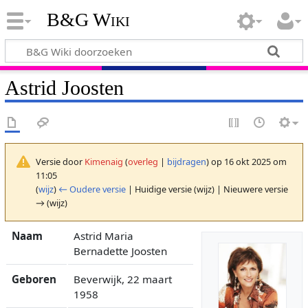
B&G Wiki
Astrid Joosten
Versie door
Kimenaig
(
overleg
|
bijdragen
)
op 16 okt 2025 om
11:05
(
wijz
)
← Oudere versie
| Huidige versie (wijz) | Nieuwere versie
→ (wijz)
Naam
Astrid Maria
Bernadette Joosten
Geboren
Beverwijk, 22 maart
1958