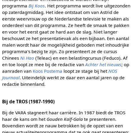
programma
Bij Koos
. Het programma wordt live uitgezonden
op zaterdagmiddag. Het idee ontstaat om van Astrid de
eerste weervrouw op de Nederlandse televisie te maken als
onderdeel van dit programma. Ze heeft de smaak te pakken
en voor het eerst gaat ze hard aan de slag. Niet langer
beschouwt ze het presentatievak als een bijbaan. Een aantal
malen wordt haar de mogelijkheid geboden met inhoudrijke
programma's bezig te zijn. Zo presenteert ze de cursus
Chinees
Ni Hao
(Teleac) en een belastingcursus (Feduco). Af
en toe loopt ze mee bij de redactie van
Achter het nieuws
; op
aanraden van
Koos Postema
loopt ze stage bij het
NOS
Journaal
. Uiteindelijk werkt ze daar een aantal jaren op de
redactie binnenland.
Bij de TROS (1987-1990)
Bij de VARA stagneert haar carrière. In 1987 biedt de TROS
haar de kans om het
Gouden Kalf-Gala
te presenteren.
Bovendien wordt ze nauw betrokken bij de opzet van een
nieuw actualiteitenprogramma dat ze ook gaat presenteren: