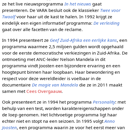
ze het live nieuwsprogramma
In het nieuws
gaat
presenteren. De VARA besluit ook de klassieker
Twee voor
Twaalf
voor haar uit de kast te halen. In 1992 krijgt ze
eindelijk een eigen informatief programma:
De verleiding
gaat over alle facetten van de reclame.
In 1994 presenteert ze
Geef Zuid-Afrika een eerlijke kans
, een
programma waarmee 2,5 miljoen gulden wordt opgehaald
voor de eerste democratische verkiezingen in Zuid-Afrika. De
ontmoeting met ANC-leider Nelson Mandela in dit
programma vindt Joosten een bijzondere ervaring en een
hoogtepunt binnen haar loopbaan. Haar bewondering en
respect voor deze wereldleider is voelbaar in de
documentaire
De magie van Mandela
die ze in 2011 maakt
samen met
Cees Overgaauw
.
Ook presenteert ze in 1994 het programma
Personality
: met
behulp van een test, worden karaktereigenschappen onder
de loep genomen. Het lichtvoetige programma ligt haar
echter niet en stopt na een seizoen. In 1995 volgt
Anno
Joosten
, een programma waarin ze voor het eerst meer van