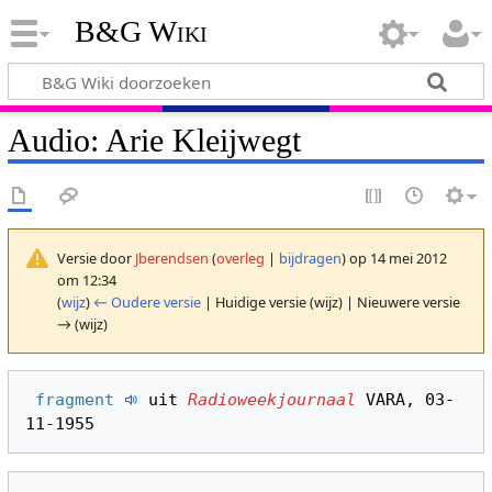
B&G Wiki
Audio: Arie Kleijwegt
Versie door
Jberendsen
(
overleg
|
bijdragen
)
op 14 mei 2012
om 12:34
(
wijz
)
← Oudere versie
| Huidige versie (wijz) | Nieuwere versie
→ (wijz)
fragment 
 uit 
Radioweekjournaal
 VARA, 03-