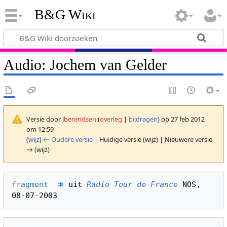
B&G Wiki
Audio: Jochem van Gelder
Versie door
Jberendsen
(
overleg
|
bijdragen
)
op 27 feb 2012
om 12:59
(
wijz
)
← Oudere versie
| Huidige versie (wijz) | Nieuwere versie
→ (wijz)
fragment  
 uit 
Radio Tour de France
 NOS, 