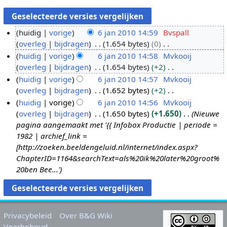
huidig
vorige
6 jan 2010 14:59
Bvspall
overleg
bijdragen
1.654 bytes
0
6
G
huidig
vorige
6 jan 2010 14:58
Mvkooij
j
e
overleg
bijdragen
1.654 bytes
+2
a
e
G
huidig
vorige
6 jan 2010 14:57
Mvkooij
n
n
e
overleg
bijdragen
1.652 bytes
+2
2
b
e
G
huidig
vorige
6 jan 2010 14:56
Mvkooij
0
e
n
e
overleg
bijdragen
1.650 bytes
+1.650
Nieuwe
1
w
b
e
pagina aangemaakt met '{{ Infobox Productie | periode =
0
e
e
n
1982 | archief_link =
r
w
b
[http://zoeken.beeldengeluid.nl/internet/index.aspx?
k
e
e
ChapterID=1164&searchText=als%20ik%20later%20groot%
i
r
w
20ben Bee...'
n
k
e
g
i
r
s
n
k
s
g
i
Privacybeleid
Over B&G Wiki
a
s
n
Voorbehoud