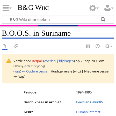
B&G Wiki
B.O.O.S. in Suriname
Versie door
Bvspall
(
overleg
|
bijdragen
)
op 23 sep 2009 om
08:48
(
→
Beschrijving
)
(
wijz
)
← Oudere versie
| Huidige versie (wijz) | Nieuwere versie
→ (wijz)
Periode
1994-1995
Beschikbaar in archief
Beeld en Geluid
Genre
Human interest