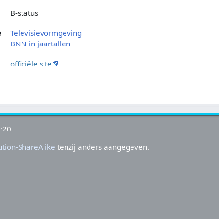
B-status
e
Televisievormgeving
BNN in jaartallen
officiële site
:20.
tion-ShareAlike
tenzij anders aangegeven.