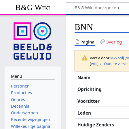
B&G Wiki
BNN
Pagina
Overleg
Versie door
Mvkooij
(
o
(
wijz
)
← Oudere versie
Menu
Naam
Personen
Oprichting
Producties
Genres
Voorzitter
Decennia
Leden
Onderwerpen
Recente wijzigingen
Huidige Zenders
Willekeurige pagina