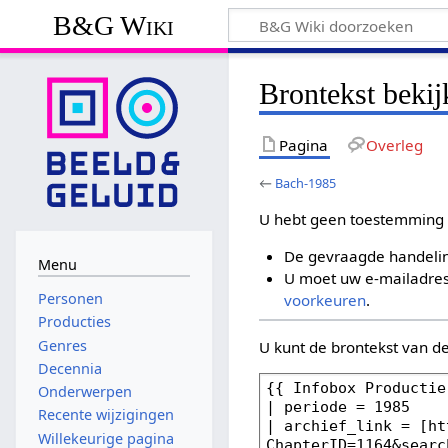
B&G Wiki
Brontekst beki
Pagina
Overleg
←
Bach-1985
U hebt geen toestemming 
De gevraagde handelin
Menu
U moet uw e-mailadres 
Personen
voorkeuren
.
Producties
Genres
U kunt de brontekst van d
Decennia
Onderwerpen
Recente wijzigingen
Willekeurige pagina