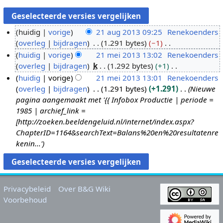
huidig
vorige
21 aug 2013 09:25
Renekoenders
overleg
bijdragen
1.291 bytes
−1
2
G
huidig
vorige
21 mei 2013 13:02
Renekoenders
1
e
overleg
bijdragen
k
1.292 bytes
+1
a
2
e
G
huidig
vorige
21 mei 2013 13:01
Renekoenders
u
1
n
e
overleg
bijdragen
1.291 bytes
+1.291
Nieuwe
g
m
b
e
pagina aangemaakt met '{{ Infobox Productie | periode =
2
e
e
n
1985 | archief_link =
0
i
w
b
[http://zoeken.beeldengeluid.nl/internet/index.aspx?
1
2
e
e
ChapterID=1164&searchText=Balans%20en%20resultatenre
3
0
r
w
kenin...'
1
k
e
3
i
r
n
k
g
i
Privacybeleid
Over B&G Wiki
s
n
Voorbehoud
s
g
a
s