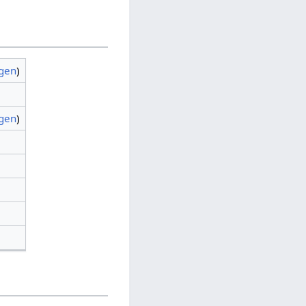
agen
)
agen
)