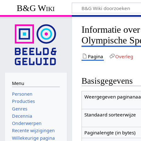
B&G Wiki
Informatie over
Olympische Spe
Pagina
Overleg
Basisgegevens
Menu
Personen
Weergegeven paginana
Producties
Genres
Standaard sorteerwijze
Decennia
Onderwerpen
Recente wijzigingen
Paginalengte (in bytes)
Willekeurige pagina