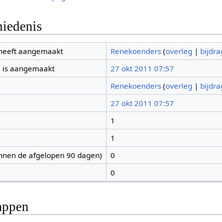
iedenis
 heeft aangemaakt
Renekoenders
(
overleg
|
bijdr
 is aangemaakt
27 okt 2011 07:57
Renekoenders
(
overleg
|
bijdr
27 okt 2011 07:57
1
1
nnen de afgelopen 90 dagen)
0
0
appen