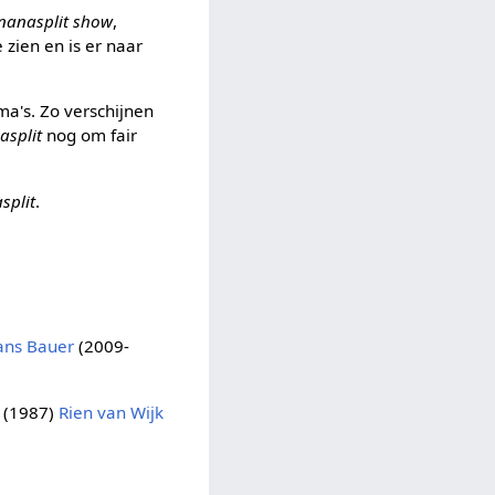
nanasplit show
,
 zien en is er naar
a's. Zo verschijnen
asplit
nog om fair
split
.
ans Bauer
(2009-
(1987)
Rien van Wijk