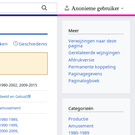
Anonieme gebruiker
Meer
Verwijzingen naar deze
jken
Geschiedenis
pagina
Gerelateerde wijzigingen
Afdrukversie
Permanente koppeling
Paginagegevens
Paginalogboek
1980-2002, 2009-2015
Beeld en Geluid
amusement
Categorieën
Productie
1980-1989
,
1990-1999
,
Amusement
2000-2009
,
1980-1989