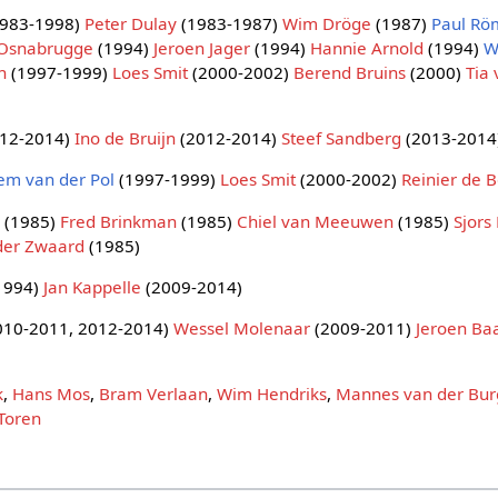
983-1998)
Peter Dulay
(1983-1987)
Wim Dröge
(1987)
Paul Rö
Osnabrugge
(1994)
Jeroen Jager
(1994)
Hannie Arnold
(1994)
W
n
(1997-1999)
Loes Smit
(2000-2002)
Berend Bruins
(2000)
Tia
12-2014)
Ino de Bruijn
(2012-2014)
Steef Sandberg
(2013-2014
em van der Pol
(1997-1999)
Loes Smit
(2000-2002)
Reinier de 
r
(1985)
Fred Brinkman
(1985)
Chiel van Meeuwen
(1985)
Sjors
der Zwaard
(1985)
1994)
Jan Kappelle
(2009-2014)
010-2011, 2012-2014)
Wessel Molenaar
(2009-2011)
Jeroen Ba
k
,
Hans Mos
,
Bram Verlaan
,
Wim Hendriks
,
Mannes van der Bur
 Toren