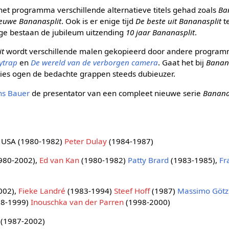
 het programma verschillende alternatieve titels gehad zoals
Ba
euwe Bananasplit
. Ook is er enige tijd
De beste uit Bananasplit
te
ige bestaan de jubileum uitzending
10 jaar Bananasplit
.
it
wordt verschillende malen gekopieerd door andere programm
ytrap
en
De wereld van de verborgen camera
. Gaat het bij
Banan
cties ogen de bedachte grappen steeds dubieuzer.
ns Bauer
de presentator van een compleet nieuwe serie
Banana
 USA (1980-1982)
Peter Dulay
(1984-1987)
980-2002),
Ed van Kan
(1980-1982)
Patty Brard
(1983-1985),
Fr
002),
Fieke Landré
(1983-1994)
Steef Hoff
(1987)
Massimo Götz
8-1999)
Inouschka van der Parren
(1998-2000)
(1987-2002)