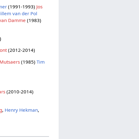
mer
(1991-1993)
Jos
illem van der Pol
 van Damme
(1983)
)
Bont
(2012-2014)
 Mutsaers
(1985)
Tim
ars
(2010-2014)
g
,
Henry Hekman
,