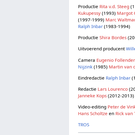
Productie
Rita v.d. Steeg
(1
Kukupessy
(1993)
Margot 
(1997-1999)
Marc Waltma
Ralph Inbar
(1983-1994)
Productie
Shira Bordes
(20
Uitvoerend producent
Will
Camera
Eugenio Follende
Nijzink
(1985)
Martin van 
Eindredactie
Ralph Inbar
(
Redactie
Lars Lourenco
(2
Janneke Kops
(2012-2013)
Video-editing
Peter de Vin
Hans Scholtze
en
Rick van
TROS