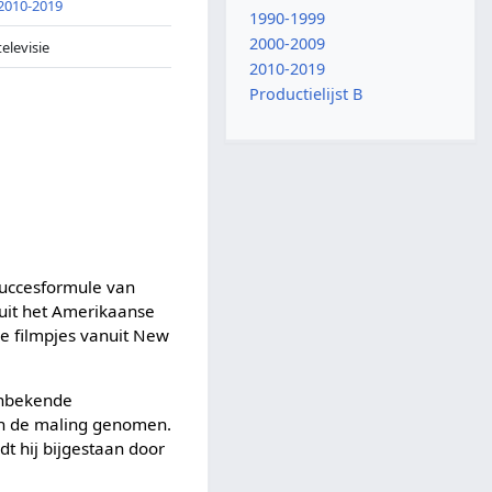
2010-2019
1990-1999
2000-2009
televisie
2010-2019
Productielijst B
succesformule van
 uit het Amerikaanse
de filmpjes vanuit New
onbekende
n de maling genomen.
t hij bijgestaan door