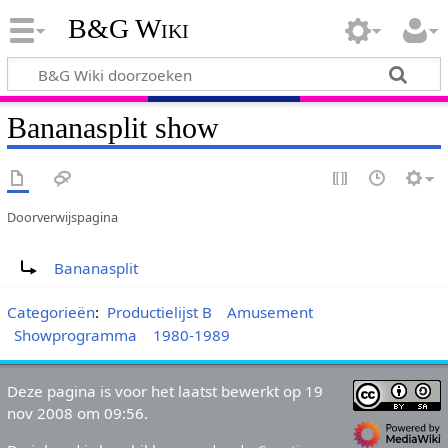
B&G Wiki
Bananasplit show
Doorverwijspagina
Doorverwijzing naar:
Bananasplit
Categorieën
:
Productielijst B
Amusement
Showprogramma
1980-1989
Deze pagina is voor het laatst bewerkt op 19
nov 2008 om 09:56.