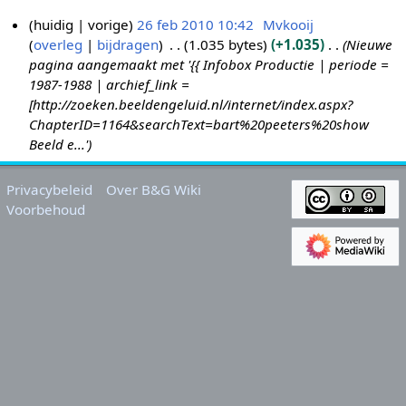
huidig
vorige
26 feb 2010 10:42
Mvkooij
overleg
bijdragen
1.035 bytes
+1.035
Nieuwe
2
pagina aangemaakt met '{{ Infobox Productie | periode =
6
1987-1988 | archief_link =
f
[http://zoeken.beeldengeluid.nl/internet/index.aspx?
e
ChapterID=1164&searchText=bart%20peeters%20show
b
Beeld e...'
2
0
Privacybeleid
Over B&G Wiki
1
Voorbehoud
0