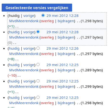
huidig
vorige
29 mei 2012 12:28
MvdMeerendonk
overleg
bijdragen
1.298 bytes
2
+1
9
G
huidig
vorige
29 mei 2012 12:28
m
e
MvdMeerendonk
overleg
bijdragen
1.297 bytes
e
e
0
i
n
G
huidig
vorige
29 mei 2012 12:26
2
b
e
MvdMeerendonk
overleg
bijdragen
1.297 bytes
0
e
e
+8
1
w
n
G
huidig
vorige
29 mei 2012 12:25
2
e
b
e
MvdMeerendonk
overleg
bijdragen
1.289 bytes
r
e
e
−10
k
w
n
G
huidig
vorige
29 mei 2012 12:25
i
e
b
e
MvdMeerendonk
overleg
bijdragen
1.299 bytes
n
r
e
e
+1
g
k
w
n
G
huidig
vorige
29 mei 2012 12:25
s
i
e
b
e
MvdMeerendonk
overleg
bijdragen
1.298 bytes
s
n
r
e
e