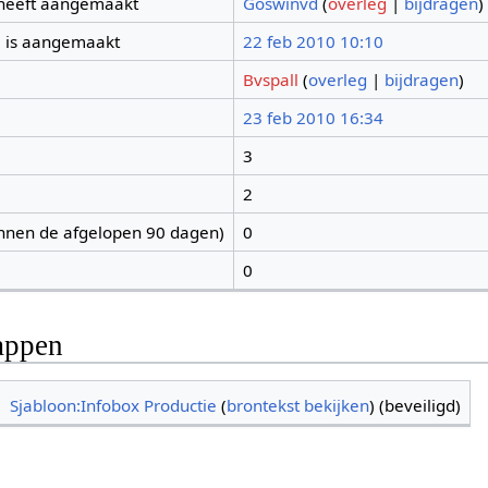
 heeft aangemaakt
Goswinvd
(
overleg
|
bijdragen
)
 is aangemaakt
22 feb 2010 10:10
Bvspall
(
overleg
|
bijdragen
)
23 feb 2010 16:34
3
2
nnen de afgelopen 90 dagen)
0
0
appen
Sjabloon:Infobox Productie
(
brontekst bekijken
) (beveiligd)