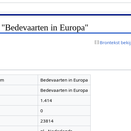
r "Bedevaarten in Europa"
Brontekst beki
am
Bedevaarten in Europa
Bedevaarten in Europa
1.414
0
23814