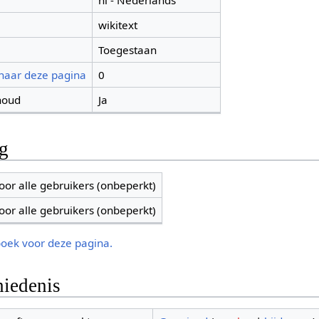
nl - Nederlands
wikitext
Toegestaan
 naar deze pagina
0
houd
Ja
ng
oor alle gebruikers (onbeperkt)
oor alle gebruikers (onbeperkt)
boek voor deze pagina.
iedenis