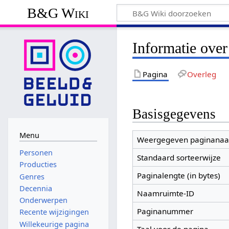
B&G Wiki
Informatie ove
Pagina
Overleg
Basisgegevens
Menu
Weergegeven paginana
Personen
Standaard sorteerwijze
Producties
Paginalengte (in bytes)
Genres
Decennia
Naamruimte-ID
Onderwerpen
Paginanummer
Recente wijzigingen
Willekeurige pagina