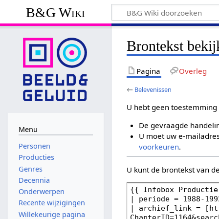
B&G Wiki
Brontekst beki
Pagina
Overleg
←
Belevenissen
U hebt geen toestemming 
De gevraagde handelin
Menu
U moet uw e-mailadres 
Personen
voorkeuren
.
Producties
Genres
U kunt de brontekst van d
Decennia
Onderwerpen
Recente wijzigingen
Willekeurige pagina