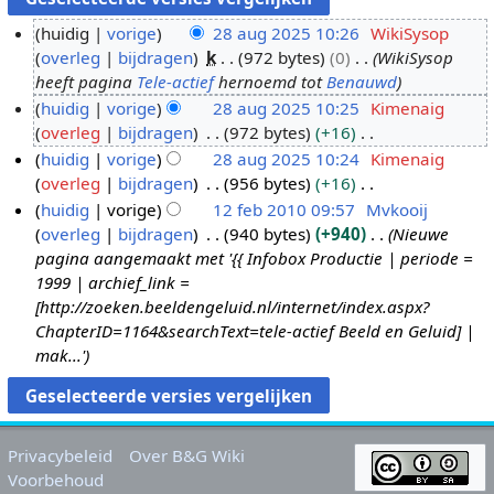
huidig
vorige
28 aug 2025 10:26
WikiSysop
overleg
bijdragen
k
972 bytes
0
WikiSysop
2
heeft pagina
Tele-actief
hernoemd tot
Benauwd
8
huidig
vorige
28 aug 2025 10:25
Kimenaig
a
overleg
bijdragen
972 bytes
+16
u
G
huidig
vorige
28 aug 2025 10:24
Kimenaig
g
e
overleg
bijdragen
956 bytes
+16
2
e
G
huidig
vorige
12 feb 2010 09:57
Mvkooij
0
n
e
overleg
bijdragen
940 bytes
+940
Nieuwe
1
2
b
e
pagina aangemaakt met '{{ Infobox Productie | periode =
2
5
e
n
1999 | archief_link =
f
w
b
[http://zoeken.beeldengeluid.nl/internet/index.aspx?
e
e
e
ChapterID=1164&searchText=tele-actief Beeld en Geluid] |
b
r
w
mak...'
2
k
e
0
i
r
1
n
k
0
g
i
Privacybeleid
Over B&G Wiki
s
n
Voorbehoud