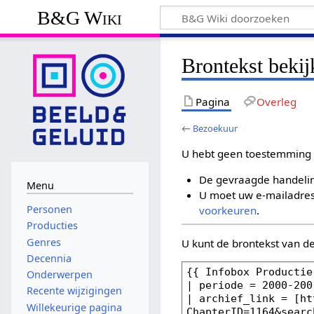
B&G Wiki
Brontekst beki
Pagina
Overleg
←
Bezoekuur
U hebt geen toestemming 
De gevraagde handelin
Menu
U moet uw e-mailadres 
Personen
voorkeuren
.
Producties
Genres
U kunt de brontekst van d
Decennia
Onderwerpen
Recente wijzigingen
Willekeurige pagina