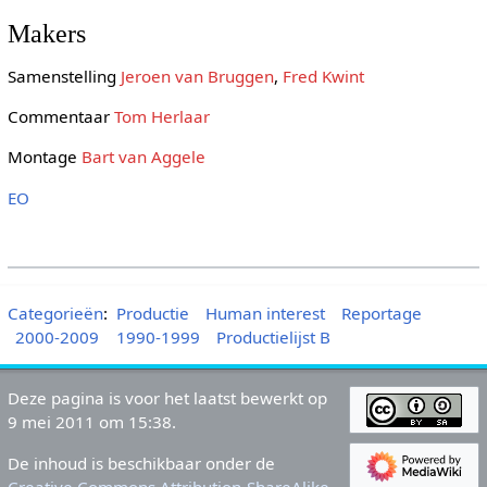
Makers
Samenstelling
Jeroen van Bruggen
,
Fred Kwint
Commentaar
Tom Herlaar
Montage
Bart van Aggele
EO
Categorieën
:
Productie
Human interest
Reportage
2000-2009
1990-1999
Productielijst B
Deze pagina is voor het laatst bewerkt op
9 mei 2011 om 15:38.
De inhoud is beschikbaar onder de
Creative Commons Attribution-ShareAlike