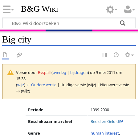
B&G Wiki
Big city
Versie door
Bvspall
(
overleg
|
bijdragen
)
op 9 mei 2011 om
15:38
(
wijz
)
← Oudere versie
| Huidige versie (wijz) | Nieuwere versie
→ (wijz)
Periode
1999-2000
Beschikbaar in archief
Beeld en Geluid
Genre
human interest
,