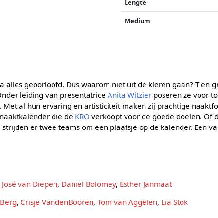
Lengte
Medium
jna alles geoorloofd. Dus waarom niet uit de kleren gaan? Tien
 Onder leiding van presentatrice
Anita Witzier
poseren ze voor to
Met al hun ervaring en artisticiteit maken zij prachtige naaktfo
 naaktkalender die de
KRO
verkoopt voor de goede doelen. Of da
g strijden er twee teams om een plaatsje op de kalender. Een va
,
José van Diepen
,
Daniël Bolomey
,
Esther Janmaat
 Berg
,
Crisje VandenBooren
,
Tom van Aggelen
,
Lia Stok