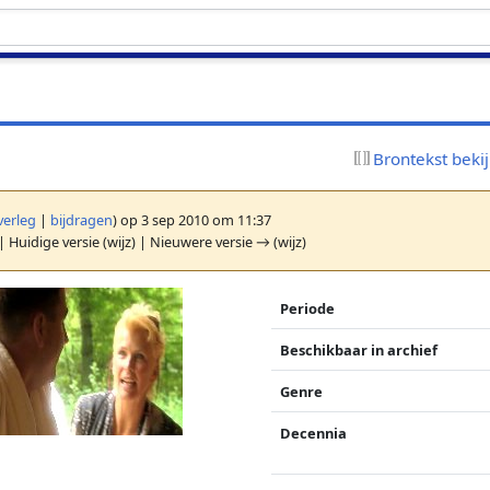
Brontekst beki
verleg
|
bijdragen
)
op 3 sep 2010 om 11:37
| Huidige versie (wijz) | Nieuwere versie → (wijz)
Periode
Beschikbaar in archief
Genre
Decennia