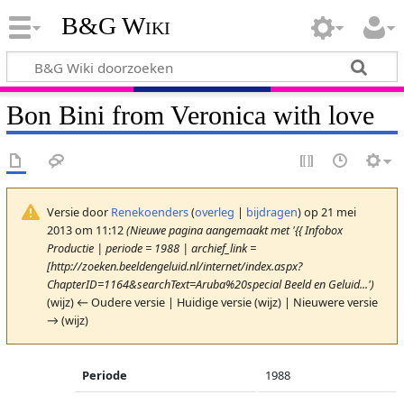
B&G Wiki
Bon Bini from Veronica with love
Versie door
Renekoenders
(
overleg
|
bijdragen
)
op 21 mei
2013 om 11:12
(Nieuwe pagina aangemaakt met '{{ Infobox
Productie | periode = 1988 | archief_link =
[http://zoeken.beeldengeluid.nl/internet/index.aspx?
ChapterID=1164&searchText=Aruba%20special Beeld en Geluid...')
(wijz) ← Oudere versie | Huidige versie (wijz) | Nieuwere versie
→ (wijz)
Periode
1988