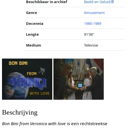
Beschikbaar in archief
Beeld en Geluid
Genre
Amusement
Decennia
1980-1989
Lengte
91'06"
Medium
Televisie
Beschrijving
Bon Bini from Veronica with love
is een rechtstreekse