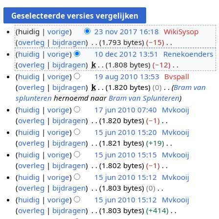
huidig
vorige
23 nov 2017 16:18
WikiSysop
overleg
bijdragen
1.793 bytes
−15
2
G
huidig
vorige
10 dec 2012 13:51
Renekoenders
3
e
overleg
bijdragen
k
1.808 bytes
−12
n
1
e
G
huidig
vorige
19 aug 2010 13:53
Bvspall
o
0
n
e
overleg
bijdragen
k
1.820 bytes
0
Bram van
v
d
1
b
e
splunteren
hernoemd naar
Bram van Splunteren
2
e
9
e
n
huidig
vorige
17 jun 2010 07:40
Mvkooij
0
c
a
w
b
overleg
bijdragen
1.820 bytes
−1
1
1
2
u
e
e
G
huidig
vorige
15 jun 2010 15:20
Mvkooij
7
7
0
g
r
w
e
overleg
bijdragen
1.821 bytes
+19
j
1
1
2
k
e
e
G
huidig
vorige
15 jun 2010 15:15
Mvkooij
u
5
2
0
i
r
n
e
overleg
bijdragen
1.802 bytes
−1
n
j
1
n
k
b
e
G
huidig
vorige
15 jun 2010 15:12
Mvkooij
2
u
0
g
i
e
n
e
overleg
bijdragen
1.803 bytes
0
0
n
s
n
w
b
e
G
huidig
vorige
15 jun 2010 15:12
Mvkooij
1
2
s
g
e
e
n
e
overleg
bijdragen
1.803 bytes
+414
0
0
a
s
r
w
b