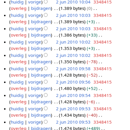
e
G
huidig
vorige
2 jun 2010 10:04
3348415
1
m
s
k
e
e
n
e
overleg
bijdragen
1.389 bytes
0
0
2
e
a
i
r
w
b
e
G
huidig
vorige
2 jun 2010 10:03
3348415
j
n
m
n
k
e
e
n
e
overleg
bijdragen
1.389 bytes
+3
u
v
e
g
i
r
w
b
e
G
huidig
vorige
2 jun 2010 10:03
3348415
n
a
n
s
n
k
e
e
n
e
overleg
bijdragen
1.386 bytes
+33
t
2
v
s
g
i
r
w
b
e
G
t
huidig
vorige
2 jun 2010 10:02
3348415
0
a
a
s
n
k
e
e
n
e
i
overleg
bijdragen
1.353 bytes
+3
t
1
m
s
g
i
r
w
b
e
n
G
t
huidig
vorige
2 jun 2010 10:02
3348415
0
e
a
s
n
k
e
e
n
g
e
i
overleg
bijdragen
1.350 bytes
−78
n
m
s
g
i
r
w
b
e
n
G
huidig
vorige
2 jun 2010 09:58
3348415
v
e
a
s
n
k
e
e
n
g
e
overleg
bijdragen
1.428 bytes
−52
a
n
m
s
g
i
r
w
b
e
G
t
huidig
vorige
2 jun 2010 09:56
3348415
v
e
a
s
n
k
e
e
n
e
t
overleg
bijdragen
1.480 bytes
+52
a
n
m
s
g
i
r
w
b
e
i
G
t
huidig
vorige
2 jun 2010 09:54
3348415
v
e
a
s
n
k
e
e
n
n
e
t
overleg
bijdragen
1.428 bytes
−6
a
n
m
s
g
i
r
w
b
g
e
i
G
t
huidig
vorige
2 jun 2010 09:53
3348415
v
e
a
s
n
k
e
e
n
n
e
t
overleg
bijdragen
1.434 bytes
−40
a
n
m
s
g
i
r
w
b
g
e
i
G
t
huidig
vorige
2 jun 2010 09:53
3348415
v
e
a
s
n
k
e
e
n
n
e
t
overleg
bijdragen
1.474 bytes
+489
a
n
m