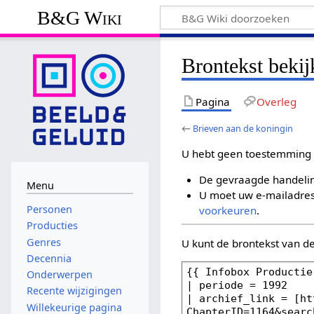
B&G Wiki
Brontekst bekij
Pagina
Overleg
←
Brieven aan de koningin
U hebt geen toestemming 
De gevraagde handelin
Menu
U moet uw e-mailadres 
Personen
voorkeuren
.
Producties
Genres
U kunt de brontekst van d
Decennia
Onderwerpen
Recente wijzigingen
Willekeurige pagina