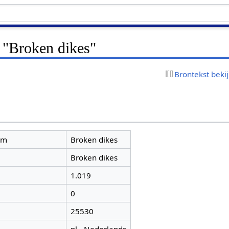
 "Broken dikes"
Brontekst beki
am
Broken dikes
Broken dikes
1.019
0
25530