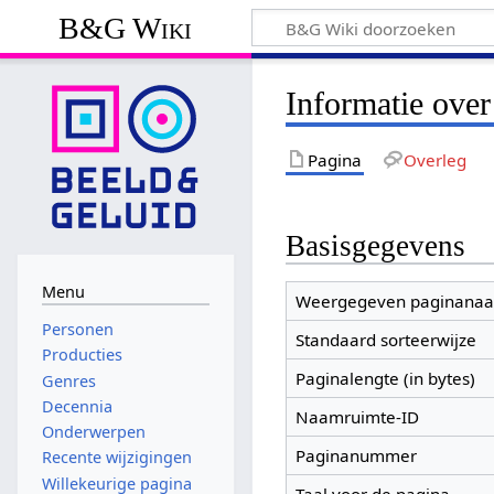
B&G Wiki
Informatie over
Pagina
Overleg
Basisgegevens
Menu
Weergegeven paginana
Personen
Standaard sorteerwijze
Producties
Paginalengte (in bytes)
Genres
Decennia
Naamruimte-ID
Onderwerpen
Paginanummer
Recente wijzigingen
Willekeurige pagina