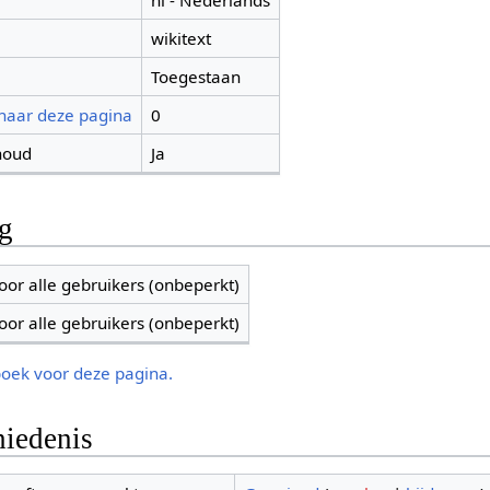
nl - Nederlands
wikitext
Toegestaan
 naar deze pagina
0
houd
Ja
ng
oor alle gebruikers (onbeperkt)
oor alle gebruikers (onbeperkt)
boek voor deze pagina.
iedenis