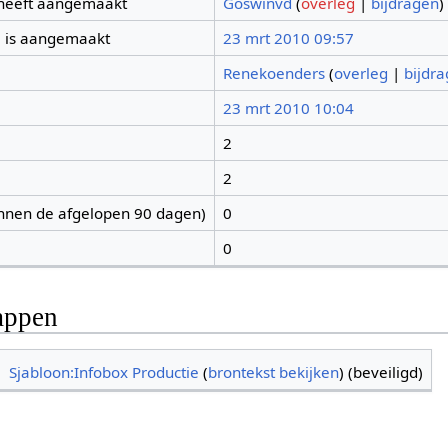
 heeft aangemaakt
Goswinvd
(
overleg
|
bijdragen
)
 is aangemaakt
23 mrt 2010 09:57
Renekoenders
(
overleg
|
bijdr
23 mrt 2010 10:04
2
2
nnen de afgelopen 90 dagen)
0
0
appen
Sjabloon:Infobox Productie
(
brontekst bekijken
) (beveiligd)