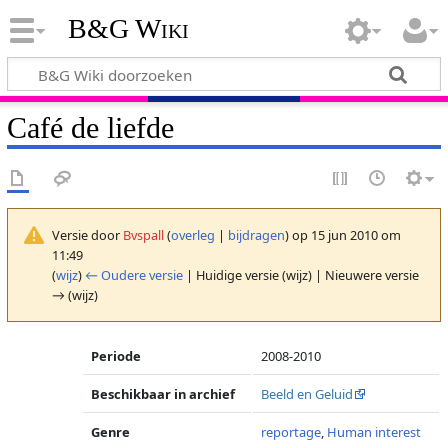
B&G Wiki
Café de liefde
Versie door
Bvspall
(
overleg
|
bijdragen
)
op 15 jun 2010 om
11:49
(
wijz
)
← Oudere versie
| Huidige versie (wijz) | Nieuwere versie
→ (wijz)
Periode
2008-2010
Beschikbaar in archief
Beeld en Geluid
Genre
reportage
,
Human interest