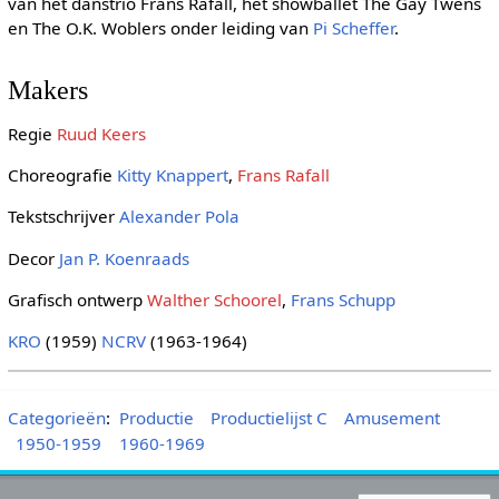
van het danstrio Frans Rafall, het showballet The Gay Twens
en The O.K. Woblers onder leiding van
Pi Scheffer
.
Makers
Regie
Ruud Keers
Choreografie
Kitty Knappert
,
Frans Rafall
Tekstschrijver
Alexander Pola
Decor
Jan P. Koenraads
Grafisch ontwerp
Walther Schoorel
,
Frans Schupp
KRO
(1959)
NCRV
(1963-1964)
Categorieën
:
Productie
Productielijst C
Amusement
1950-1959
1960-1969